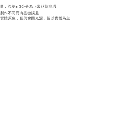
測量，誤差± 3公分為正常狀態非瑕
次製作不同而有些微誤差
持實體原色，但仍會因光源，皆以實體為主