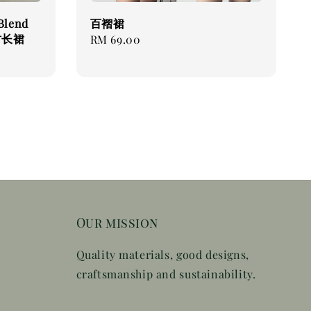
Blend
百褶裙
纺长裙
Regular
RM 69.00
price
Our mission
Quality materials, good designs,
craftsmanship and sustainability.