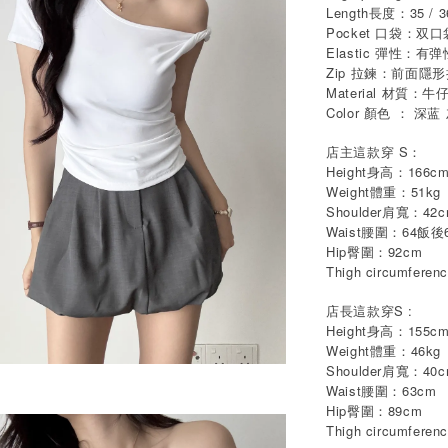
Length長度：35 / 36
Pocket 口袋：双口
Elastic 彈性：有弹
Zip 拉鍊：前面隱
Material 材質：牛
Color 顏色 ： 深蓝
店主這款穿 S：
Height身高：166c
Weight體重：51kg
Shoulder肩寬：42
Waist腰圍：64飯後
Hip臀圍：92cm
Thigh circumfe
店長這款穿S :
Height身高：155c
Weight體重：46kg
Shoulder肩寬：40
Waist腰圍：63cm
Hip臀圍：89cm
Thigh circumfe