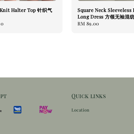
 Knit Halter Top 针织气
Square Neck Sleeveless 
Long Dress 方领无袖混
00
Regular
RM 89.00
price
ept
Quick links
Location