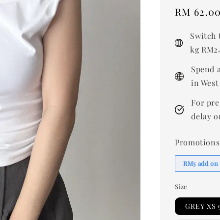
Sale
RM 62.0
price
Switch 
kg RM24
Spend a
in West
For pre
delay o
Promotions
RM5 add on
Size
GREY XS 