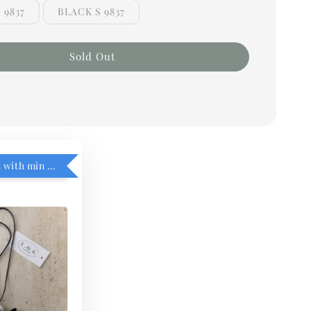
 9837
BLACK S 9837
Sold Out
RM5 add on with min purchase RM1