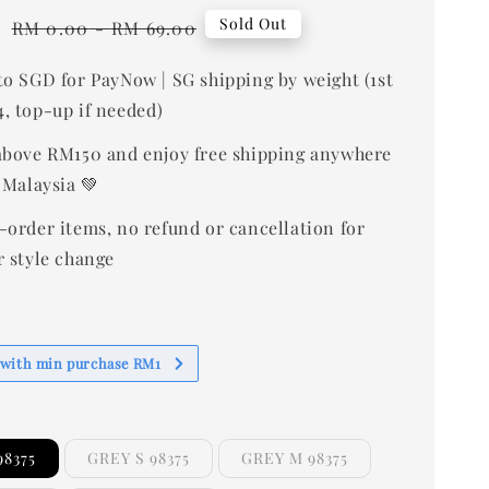
0
Regular
Sold Out
RM 0.00
-
RM 69.00
price
to SGD for PayNow | SG shipping by weight (1st
, top-up if needed)
bove RM150 and enjoy free shipping anywhere
 Malaysia 💚
-order items, no refund or cancellation for
r style change
 with min purchase RM1
98375
GREY S 98375
GREY M 98375