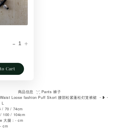
-
+
to Cart
商品信息 ˘͈ᵕ˘͈ Pants 褲子
st Loose fashion Puff Skort 腰部松紧蓬松灯笼裤裙 ・
・
❥
M L
 / 70 / 74cm
/ 100 / 104cm
nce 大腿：- cm
- cm