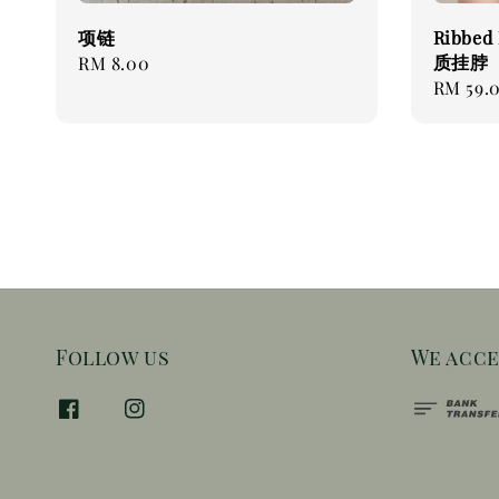
项链
Ribbed
质挂脖
Regular
RM 8.00
Regular
RM 59.
price
price
Follow us
We acc