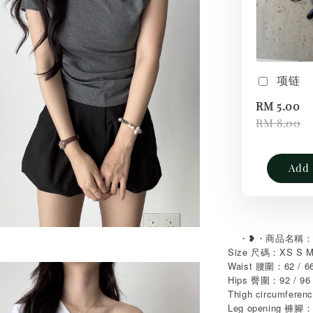
项链
RM 5.00
RM 8.00
Add 
・
・商品名稱：Wai
❥
Size 尺碼：XS S 
Waist 腰圍：62 / 66
Hips 臀圍：92 / 96 
Thigh circumfere
Leg opening 褲腳：