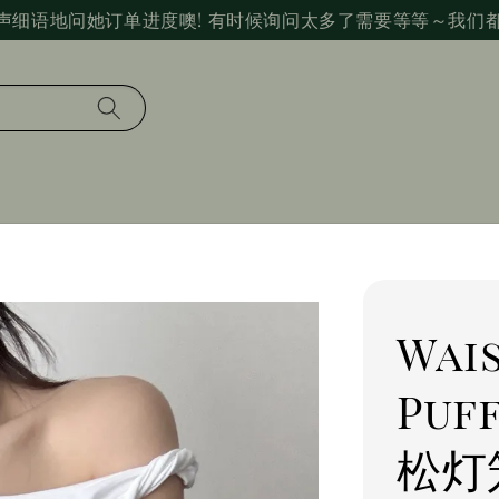
声细语地问她订单进度噢! 有时候询问太多了需要等等～我们
Wai
Puf
松灯