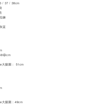
 / 37 / 38cm
袋
性
形拉鍊
仔
 灰蓝
m
cm
68😆cm
rence大腿圍： 51cm
m
cm
rence大腿圍：49cm